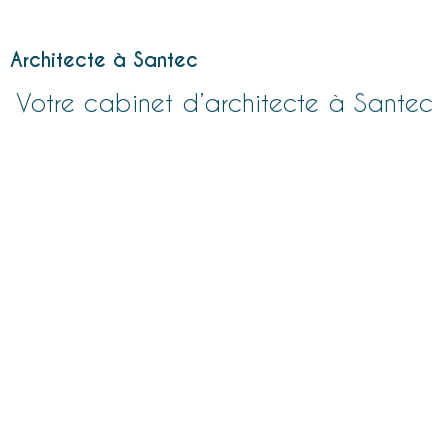
Architecte à Santec
Votre cabinet d’architecte à Santec
A-SPHERE
Architectures
, fondé par Mr Yann
Roinnel,
architecte
DPLG depuis 2003, en collaboration
avec Nolwenn Daniélou, décoratrice, tous deux
originaires du Léon.
Notre cabinet, orienté vers les particuliers, les entreprises
et les collectivités, offre des solutions à la fois
économiques et respectueuses de l’environnement en
neuf et en rénovation. Nous sommes également formés
aux techniques de restauration du bâti ancien, et à
l’audit énergétique en copropriété.
Parler de votre projet